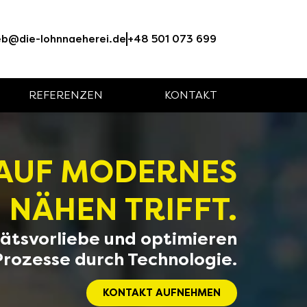
eb@die-lohnnaeherei.de
+48 501 073 699
REFERENZEN
KONTAKT
 AUF MODERNES
NÄHEN TRIFFT.
tätsvorliebe und optimieren
Prozesse durch Technologie.
KONTAKT AUFNEHMEN